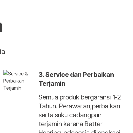
n
ia
3. Service dan Perbaikan
Terjamin
Semua produk bergaransi 1-2
Tahun. Perawatan,perbaikan
serta suku cadangpun
terjamin karena Better
Hearing Indonesia dilengkapi