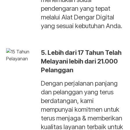
pendengaran yang tepat
melalui Alat Dengar Digital
yang sesuai kebutuhan Anda.
5. Lebih dari 17 Tahun Telah
Melayani lebih dari 21.000
Pelanggan
Dengan perjalanan panjang
dan pelanggan yang terus
berdatangan, kami
mempunyai komitmen untuk
terus menjaga & memberikan
kualitas layanan terbaik untuk