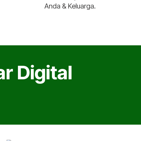
Anda & Keluarga.
r Digital