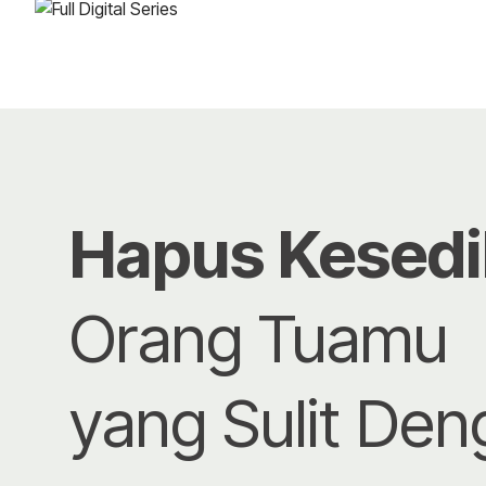
Hapus Kesed
Orang Tuamu
yang Sulit Den