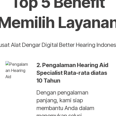
Top 5 Benefit
Memilih Layana
usat Alat Dengar Digital Better Hearing Indones
2. Pengalaman Hearing Aid
Specialist Rata-rata diatas
10 Tahun
Dengan pengalaman
panjang, kami siap
membantu Anda dalam
menemukan solusi